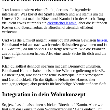
Jetzt kommen wir zu einem Punkt, der uns alle irgendwie
interessiert: Was kostet der Spaß eigentlich und wie steht’s um die
Umwelt? Zuerst mal, ein Bioethanol Kamin ist in der Anschaffung
vielleicht etwas teurer als ein
elektrischer Kamin
, aber die laufenden
Kosten sind überschaubar, da Bioethanol ziemlich effizient
verbrennt.
Und was die Umwelt angeht, kannst du mit gutem Gewissen
heizen
.
Bioethanol wird aus nachwachsenden Rohstoffen gewonnen und ist
CO2-neutral, da nur so viel CO2 freigesetzt wird, wie die Pflanzen
zuvor aufgenommen haben. Also eine runde Sache für dich und die
Umwelt.
Klar, du solltest dennoch sparsam mit dem Brennstoff umgehen.
Bioethanol Kamine haben meist keine Wärmeregulierung wie z.B.
Gasheizungen, also ist es eine reine Wärmequelle für Atmosphäre
und Gemütlichkeit. Für das tägliche Heizen des Hauses eher
weniger geeignet, aber perfekt für kuschelige Abende auf dem Sofa.
Integration in dein Wohnkonzept
So, jetzt hast du also einen schicken Bioethanol Kamin. Aber wie
fügt sich das Ganze in dein Wohnkonzept ein? Ganz einfach: Du