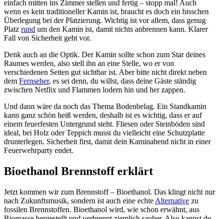
einfach mitten ins Zimmer stellen und fertig – stopp mal! Auch
wenn es kein traditioneller Kamin ist, braucht es doch ein bisschen
Überlegung bei der Platzierung. Wichtig ist vor allem, dass genug
Platz
rund
um den Kamin ist, damit nichts anbrennen kann. Klarer
Fall von Sicherheit geht vor.
Denk auch an die Optik. Der Kamin sollte schon zum Star deines
Raumes werden, also stell ihn an eine Stelle, wo er von
verschiedenen Seiten gut sichtbar ist. Aber bitte nicht direkt neben
dem
Fernseher
, es sei denn, du willst, dass deine Gäste ständig
zwischen Netflix und Flammen lodern hin und her zappen.
Und dann wäre da noch das Thema Bodenbelag. Ein Standkamin
kann ganz schön heiß werden, deshalb ist es wichtig, dass er auf
einem feuerfesten Untergrund steht. Fliesen oder Steinböden sind
ideal, bei Holz oder Teppich musst du vielleicht eine Schutzplatte
drunterlegen. Sicherheit first, damit dein Kaminabend nicht in einer
Feuerwehrparty endet.
Bioethanol Brennstoff erklärt
Jetzt kommen wir zum Brennstoff – Bioethanol. Das klingt nicht nur
nach Zukunftsmusik, sondern ist auch eine echte
Alternative
zu
fossilen Brennstoffen. Bioethanol wird, wie schon erwähnt, aus
Biomasse hergestellt und verbrennt ziemlich sauber. Also kannst du