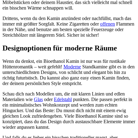
Möbelstücken oder deinem Haustier, das sich vielleicht mal schnell
ein bisschen Wärme schnappen will.
Drittens, wenn du den Kamin anzündest oder nachfüllst, mach das
immer mit größter Sorgfalt. Keine Zigaretten oder
offenen
Flammen
in der Nähe, und benutze am besten spezielle Feuerzeuge oder
Streichhölzer mit längerem Stiel. Sicher ist sicher!
Designoptionen für moderne Räume
Wenn du denkst, ein Bioethanol Kamin ist nur was für rustikale
Hüttenromantik – weit gefehlt!
Moderne
Standkamine gibt es in den
unterschiedlichsten Designs, von schlicht und elegant bis hin zu
richtig futuristisch. Du kannst also ganz easy einen Kamin finden,
der deinem persönlichen Style entspricht.
Schau dich nach Modellen um, die mit klaren Linien und edlen
Materialien wie
Glas
oder
Edelstahl
punkten. Die passen perfekt in
ein minimalistisches Wohnkonzept und werden zum echten
Hingucker. Und das Beste: Du musst dich nicht mit einem ewig
gleichen Look zufriedengeben. Viele Bioethanol Kamine sind so
konzipiert, dass du das Design durch austauschbare Elemente immer
wieder anpassen kannst.
Und falls du es lieber ein bisschen traditioneller magst, aber