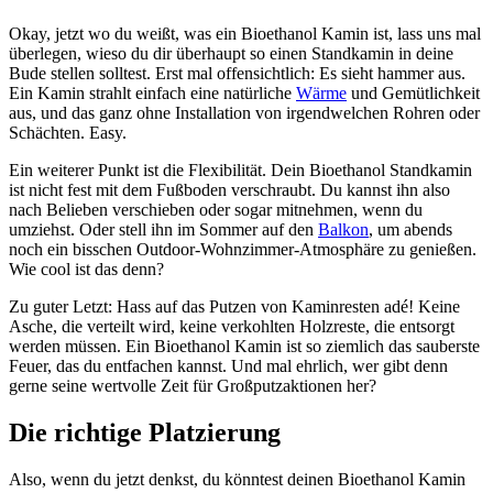
Okay, jetzt wo du weißt, was ein Bioethanol Kamin ist, lass uns mal
überlegen, wieso du dir überhaupt so einen Standkamin in deine
Bude stellen solltest. Erst mal offensichtlich: Es sieht hammer aus.
Ein Kamin strahlt einfach eine natürliche
Wärme
und Gemütlichkeit
aus, und das ganz ohne Installation von irgendwelchen Rohren oder
Schächten. Easy.
Ein weiterer Punkt ist die Flexibilität. Dein Bioethanol Standkamin
ist nicht fest mit dem Fußboden verschraubt. Du kannst ihn also
nach Belieben verschieben oder sogar mitnehmen, wenn du
umziehst. Oder stell ihn im Sommer auf den
Balkon
, um abends
noch ein bisschen Outdoor-Wohnzimmer-Atmosphäre zu genießen.
Wie cool ist das denn?
Zu guter Letzt: Hass auf das Putzen von Kaminresten adé! Keine
Asche, die verteilt wird, keine verkohlten Holzreste, die entsorgt
werden müssen. Ein Bioethanol Kamin ist so ziemlich das sauberste
Feuer, das du entfachen kannst. Und mal ehrlich, wer gibt denn
gerne seine wertvolle Zeit für Großputzaktionen her?
Die richtige Platzierung
Also, wenn du jetzt denkst, du könntest deinen Bioethanol Kamin