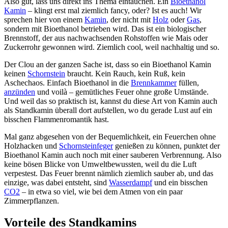
Also gut, lass uns direkt ins Thema eintauchen. Ein
Bioethanol
Kamin
– klingt erst mal ziemlich fancy, oder? Ist es auch! Wir
sprechen hier von einem
Kamin
, der nicht mit
Holz
oder
Gas
,
sondern mit Bioethanol betrieben wird. Das ist ein biologischer
Brennstoff, der aus nachwachsenden Rohstoffen wie Mais oder
Zuckerrohr gewonnen wird. Ziemlich cool, weil nachhaltig und so.
Der Clou an der ganzen Sache ist, dass so ein Bioethanol Kamin
keinen
Schornstein
braucht. Kein Rauch, kein Ruß, kein
Aschechaos. Einfach Bioethanol in die
Brennkammer
füllen,
anzünden
und voilà – gemütliches Feuer ohne große Umstände.
Und weil das so praktisch ist, kannst du diese Art von Kamin auch
als Standkamin überall dort aufstellen, wo du gerade Lust auf ein
bisschen Flammenromantik hast.
Mal ganz abgesehen von der Bequemlichkeit, ein Feuerchen ohne
Holzhacken und
Schornsteinfeger
genießen zu können, punktet der
Bioethanol Kamin auch noch mit einer sauberen Verbrennung. Also
keine bösen Blicke von Umweltbewussten, weil du die Luft
verpestest. Das Feuer brennt nämlich ziemlich sauber ab, und das
einzige, was dabei entsteht, sind
Wasserdampf
und ein bisschen
CO2
– in etwa so viel, wie bei dem Atmen von ein paar
Zimmerpflanzen.
Vorteile des Standkamins