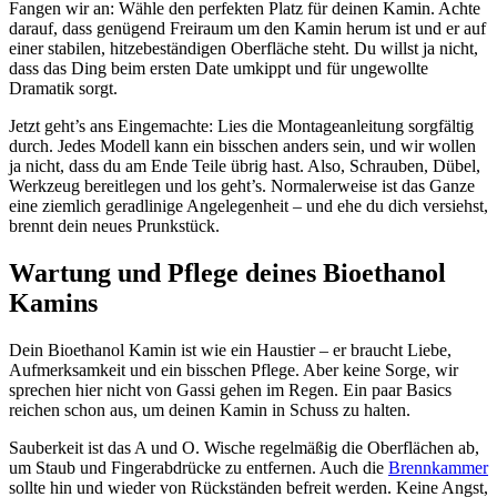
Fangen wir an: Wähle den perfekten Platz für deinen Kamin. Achte
darauf, dass genügend Freiraum um den Kamin herum ist und er auf
einer stabilen, hitzebeständigen Oberfläche steht. Du willst ja nicht,
dass das Ding beim ersten Date umkippt und für ungewollte
Dramatik sorgt.
Jetzt geht’s ans Eingemachte: Lies die Montageanleitung sorgfältig
durch. Jedes Modell kann ein bisschen anders sein, und wir wollen
ja nicht, dass du am Ende Teile übrig hast. Also, Schrauben, Dübel,
Werkzeug bereitlegen und los geht’s. Normalerweise ist das Ganze
eine ziemlich geradlinige Angelegenheit – und ehe du dich versiehst,
brennt dein neues Prunkstück.
Wartung und Pflege deines Bioethanol
Kamins
Dein Bioethanol Kamin ist wie ein Haustier – er braucht Liebe,
Aufmerksamkeit und ein bisschen Pflege. Aber keine Sorge, wir
sprechen hier nicht von Gassi gehen im Regen. Ein paar Basics
reichen schon aus, um deinen Kamin in Schuss zu halten.
Sauberkeit ist das A und O. Wische regelmäßig die Oberflächen ab,
um Staub und Fingerabdrücke zu entfernen. Auch die
Brennkammer
sollte hin und wieder von Rückständen befreit werden. Keine Angst,