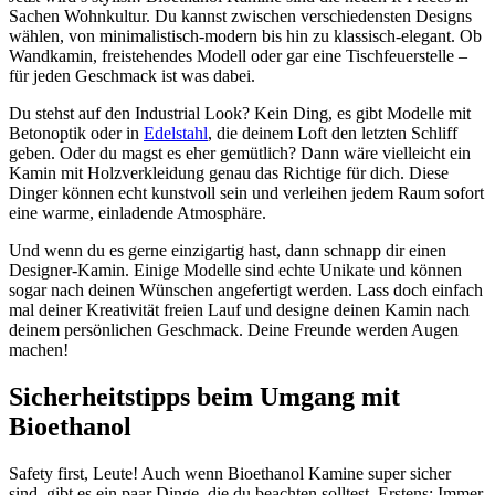
Sachen Wohnkultur. Du kannst zwischen verschiedensten Designs
wählen, von minimalistisch-modern bis hin zu klassisch-elegant. Ob
Wandkamin, freistehendes Modell oder gar eine Tischfeuerstelle –
für jeden Geschmack ist was dabei.
Du stehst auf den Industrial Look? Kein Ding, es gibt Modelle mit
Betonoptik oder in
Edelstahl
, die deinem Loft den letzten Schliff
geben. Oder du magst es eher gemütlich? Dann wäre vielleicht ein
Kamin mit Holzverkleidung genau das Richtige für dich. Diese
Dinger können echt kunstvoll sein und verleihen jedem Raum sofort
eine warme, einladende Atmosphäre.
Und wenn du es gerne einzigartig hast, dann schnapp dir einen
Designer-Kamin. Einige Modelle sind echte Unikate und können
sogar nach deinen Wünschen angefertigt werden. Lass doch einfach
mal deiner Kreativität freien Lauf und designe deinen Kamin nach
deinem persönlichen Geschmack. Deine Freunde werden Augen
machen!
Sicherheitstipps beim Umgang mit
Bioethanol
Safety first, Leute! Auch wenn Bioethanol Kamine super sicher
sind, gibt es ein paar Dinge, die du beachten solltest. Erstens: Immer