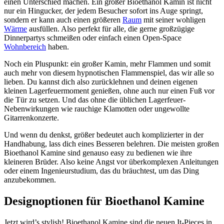
einen Unterschied machen. Ein großer Bioethanol Kamin ist nicht
nur ein Hingucker, der jedem Besucher sofort ins Auge springt,
sondern er kann auch einen größeren
Raum
mit seiner wohligen
Wärme
ausfüllen. Also perfekt für alle, die gerne großzügige
Dinnerpartys schmeißen oder einfach einen Open-Space
Wohnbereich
haben.
Noch ein Pluspunkt: ein großer Kamin, mehr Flammen und somit
auch mehr von diesem hypnotischen Flammenspiel, das wir alle so
lieben. Du kannst dich also zurücklehnen und deinen eigenen
kleinen Lagerfeuermoment genießen, ohne auch nur einen Fuß vor
die Tür zu setzen. Und das ohne die üblichen Lagerfeuer-
Nebenwirkungen wie rauchige Klamotten oder ungewollte
Gitarrenkonzerte.
Und wenn du denkst, größer bedeutet auch komplizierter in der
Handhabung, lass dich eines Besseren belehren. Die meisten großen
Bioethanol Kamine sind genauso easy zu bedienen wie ihre
kleineren Brüder. Also keine Angst vor überkomplexen Anleitungen
oder einem Ingenieurstudium, das du bräuchtest, um das Ding
anzubekommen.
Designoptionen für Bioethanol Kamine
Jetzt wird’s stylish! Bioethanol Kamine sind die neuen It-Pieces in