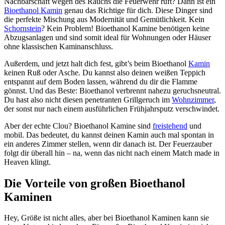
Nachbarschaft wegen des Rauchs die Feuerwehr ruft? Dann ist ein
Bioethanol Kamin
genau das Richtige für dich. Diese Dinger sind
die perfekte Mischung aus Modernität und Gemütlichkeit. Kein
Schornstein
? Kein Problem! Bioethanol Kamine benötigen keine
Abzugsanlagen und sind somit ideal für Wohnungen oder Häuser
ohne klassischen Kaminanschluss.
Außerdem, und jetzt halt dich fest, gibt’s beim Bioethanol
Kamin
keinen Ruß oder Asche. Du kannst also deinen weißen Teppich
entspannt auf dem Boden lassen, während du dir die Flamme
gönnst. Und das Beste: Bioethanol verbrennt nahezu geruchsneutral.
Du hast also nicht diesen penetranten Grillgeruch im
Wohnzimmer
,
der sonst nur nach einem ausführlichen Frühjahrsputz verschwindet.
Aber der echte Clou? Bioethanol Kamine sind
freistehend
und
mobil. Das bedeutet, du kannst deinen Kamin auch mal spontan in
ein anderes Zimmer stellen, wenn dir danach ist. Der Feuerzauber
folgt dir überall hin – na, wenn das nicht nach einem Match made in
Heaven klingt.
Die Vorteile von großen Bioethanol
Kaminen
Hey, Größe ist nicht alles, aber bei Bioethanol Kaminen kann sie