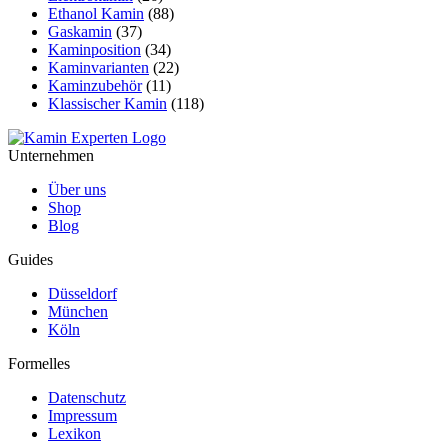
Ethanol Kamin
(88)
Gaskamin
(37)
Kaminposition
(34)
Kaminvarianten
(22)
Kaminzubehör
(11)
Klassischer Kamin
(118)
Unternehmen
Über uns
Shop
Blog
Guides
Düsseldorf
München
Köln
Formelles
Datenschutz
Impressum
Lexikon