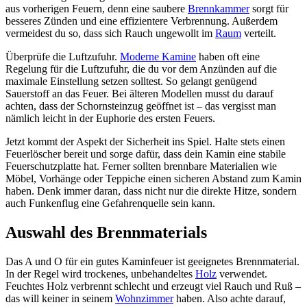
aus vorherigen Feuern, denn eine saubere
Brennkammer
sorgt für
besseres Zünden und eine effizientere Verbrennung. Außerdem
vermeidest du so, dass sich Rauch ungewollt im
Raum
verteilt.
Überprüfe die Luftzufuhr.
Moderne Kamine
haben oft eine
Regelung für die Luftzufuhr, die du vor dem Anzünden auf die
maximale Einstellung setzen solltest. So gelangt genügend
Sauerstoff an das Feuer. Bei älteren Modellen musst du darauf
achten, dass der Schornsteinzug geöffnet ist – das vergisst man
nämlich leicht in der Euphorie des ersten Feuers.
Jetzt kommt der Aspekt der Sicherheit ins Spiel. Halte stets einen
Feuerlöscher bereit und sorge dafür, dass dein Kamin eine stabile
Feuerschutzplatte hat. Ferner sollten brennbare Materialien wie
Möbel, Vorhänge oder Teppiche einen sicheren Abstand zum Kamin
haben. Denk immer daran, dass nicht nur die direkte Hitze, sondern
auch Funkenflug eine Gefahrenquelle sein kann.
Auswahl des Brennmaterials
Das A und O für ein gutes Kaminfeuer ist geeignetes Brennmaterial.
In der Regel wird trockenes, unbehandeltes
Holz
verwendet.
Feuchtes Holz verbrennt schlecht und erzeugt viel Rauch und Ruß –
das will keiner in seinem
Wohnzimmer
haben. Also achte darauf,