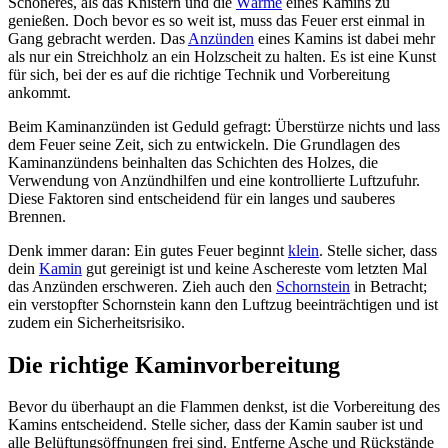
Schöneres, als das Knistern und die
Wärme
eines Kamins zu
genießen. Doch bevor es so weit ist, muss das Feuer erst einmal in
Gang gebracht werden. Das
Anzünden
eines Kamins ist dabei mehr
als nur ein Streichholz an ein Holzscheit zu halten. Es ist eine Kunst
für sich, bei der es auf die richtige Technik und Vorbereitung
ankommt.
Beim Kaminanzünden ist Geduld gefragt: Überstürze nichts und lass
dem Feuer seine Zeit, sich zu entwickeln. Die Grundlagen des
Kaminanzündens beinhalten das Schichten des Holzes, die
Verwendung von Anzündhilfen und eine kontrollierte Luftzufuhr.
Diese Faktoren sind entscheidend für ein langes und sauberes
Brennen.
Denk immer daran: Ein gutes Feuer beginnt
klein
. Stelle sicher, dass
dein
Kamin
gut gereinigt ist und keine Aschereste vom letzten Mal
das Anzünden erschweren. Zieh auch den
Schornstein
in Betracht;
ein verstopfter Schornstein kann den Luftzug beeinträchtigen und ist
zudem ein Sicherheitsrisiko.
Die richtige Kaminvorbereitung
Bevor du überhaupt an die Flammen denkst, ist die Vorbereitung des
Kamins entscheidend. Stelle sicher, dass der Kamin sauber ist und
alle Belüftungsöffnungen frei sind. Entferne Asche und Rückstände