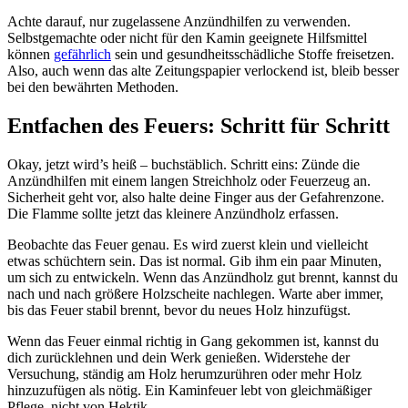
Achte darauf, nur zugelassene Anzündhilfen zu verwenden.
Selbstgemachte oder nicht für den Kamin geeignete Hilfsmittel
können
gefährlich
sein und gesundheitsschädliche Stoffe freisetzen.
Also, auch wenn das alte Zeitungspapier verlockend ist, bleib besser
bei den bewährten Methoden.
Entfachen des Feuers: Schritt für Schritt
Okay, jetzt wird’s heiß – buchstäblich. Schritt eins: Zünde die
Anzündhilfen mit einem langen Streichholz oder Feuerzeug an.
Sicherheit geht vor, also halte deine Finger aus der Gefahrenzone.
Die Flamme sollte jetzt das kleinere Anzündholz erfassen.
Beobachte das Feuer genau. Es wird zuerst klein und vielleicht
etwas schüchtern sein. Das ist normal. Gib ihm ein paar Minuten,
um sich zu entwickeln. Wenn das Anzündholz gut brennt, kannst du
nach und nach größere Holzscheite nachlegen. Warte aber immer,
bis das Feuer stabil brennt, bevor du neues Holz hinzufügst.
Wenn das Feuer einmal richtig in Gang gekommen ist, kannst du
dich zurücklehnen und dein Werk genießen. Widerstehe der
Versuchung, ständig am Holz herumzurühren oder mehr Holz
hinzuzufügen als nötig. Ein Kaminfeuer lebt von gleichmäßiger
Pflege, nicht von Hektik.