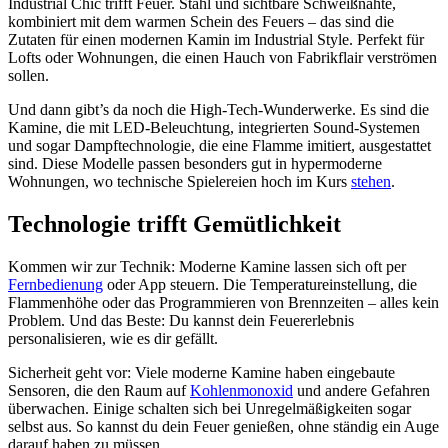
Industrial Chic trifft Feuer. Stahl und sichtbare Schweißnähte,
kombiniert mit dem warmen Schein des Feuers – das sind die
Zutaten für einen modernen Kamin im Industrial Style. Perfekt für
Lofts oder Wohnungen, die einen Hauch von Fabrikflair verströmen
sollen.
Und dann gibt’s da noch die High-Tech-Wunderwerke. Es sind die
Kamine, die mit LED-Beleuchtung, integrierten Sound-Systemen
und sogar Dampftechnologie, die eine Flamme imitiert, ausgestattet
sind. Diese Modelle passen besonders gut in hypermoderne
Wohnungen, wo technische Spielereien hoch im Kurs
stehen
.
Technologie trifft Gemütlichkeit
Kommen wir zur Technik: Moderne Kamine lassen sich oft per
Fernbedienung
oder App steuern. Die Temperatureinstellung, die
Flammenhöhe oder das Programmieren von Brennzeiten – alles kein
Problem. Und das Beste: Du kannst dein Feuererlebnis
personalisieren, wie es dir gefällt.
Sicherheit geht vor: Viele moderne Kamine haben eingebaute
Sensoren, die den Raum auf
Kohlenmonoxid
und andere Gefahren
überwachen. Einige schalten sich bei Unregelmäßigkeiten sogar
selbst aus. So kannst du dein Feuer genießen, ohne ständig ein Auge
darauf haben zu müssen.