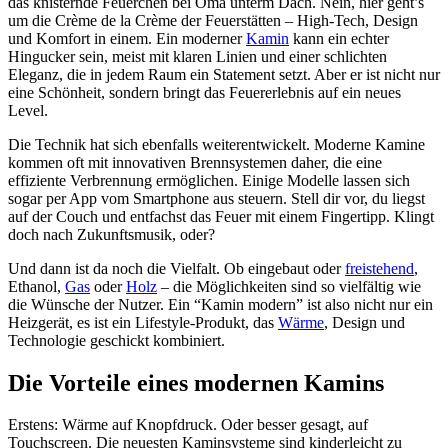
das knisternde Feuerchen bei Oma unterm Dach. Nein, hier geht’s
um die Crème de la Crème der Feuerstätten – High-Tech, Design
und Komfort in einem. Ein moderner
Kamin
kann ein echter
Hingucker sein, meist mit klaren Linien und einer schlichten
Eleganz, die in jedem Raum ein Statement setzt. Aber er ist nicht nur
eine Schönheit, sondern bringt das Feuererlebnis auf ein neues
Level.
Die Technik hat sich ebenfalls weiterentwickelt. Moderne Kamine
kommen oft mit innovativen Brennsystemen daher, die eine
effiziente Verbrennung ermöglichen. Einige Modelle lassen sich
sogar per App vom Smartphone aus steuern. Stell dir vor, du liegst
auf der Couch und entfachst das Feuer mit einem Fingertipp. Klingt
doch nach Zukunftsmusik, oder?
Und dann ist da noch die Vielfalt. Ob eingebaut oder
freistehend
,
Ethanol,
Gas
oder
Holz
– die Möglichkeiten sind so vielfältig wie
die Wünsche der Nutzer. Ein “Kamin modern” ist also nicht nur ein
Heizgerät, es ist ein Lifestyle-Produkt, das
Wärme
, Design und
Technologie geschickt kombiniert.
Die Vorteile eines modernen Kamins
Erstens: Wärme auf Knopfdruck. Oder besser gesagt, auf
Touchscreen. Die neuesten Kaminsysteme sind kinderleicht zu