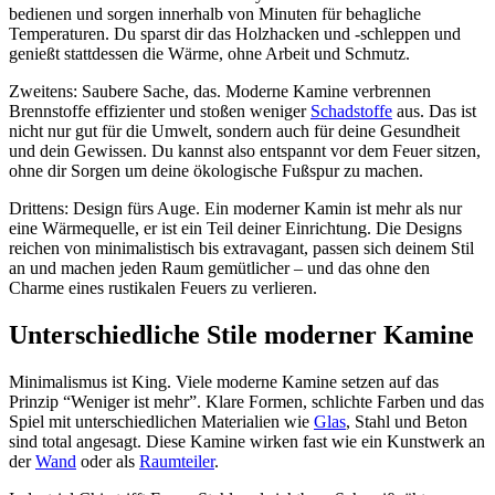
bedienen und sorgen innerhalb von Minuten für behagliche
Temperaturen. Du sparst dir das Holzhacken und -schleppen und
genießt stattdessen die Wärme, ohne Arbeit und Schmutz.
Zweitens: Saubere Sache, das. Moderne Kamine verbrennen
Brennstoffe effizienter und stoßen weniger
Schadstoffe
aus. Das ist
nicht nur gut für die Umwelt, sondern auch für deine Gesundheit
und dein Gewissen. Du kannst also entspannt vor dem Feuer sitzen,
ohne dir Sorgen um deine ökologische Fußspur zu machen.
Drittens: Design fürs Auge. Ein moderner Kamin ist mehr als nur
eine Wärmequelle, er ist ein Teil deiner Einrichtung. Die Designs
reichen von minimalistisch bis extravagant, passen sich deinem Stil
an und machen jeden Raum gemütlicher – und das ohne den
Charme eines rustikalen Feuers zu verlieren.
Unterschiedliche Stile moderner Kamine
Minimalismus ist King. Viele moderne Kamine setzen auf das
Prinzip “Weniger ist mehr”. Klare Formen, schlichte Farben und das
Spiel mit unterschiedlichen Materialien wie
Glas
, Stahl und Beton
sind total angesagt. Diese Kamine wirken fast wie ein Kunstwerk an
der
Wand
oder als
Raumteiler
.