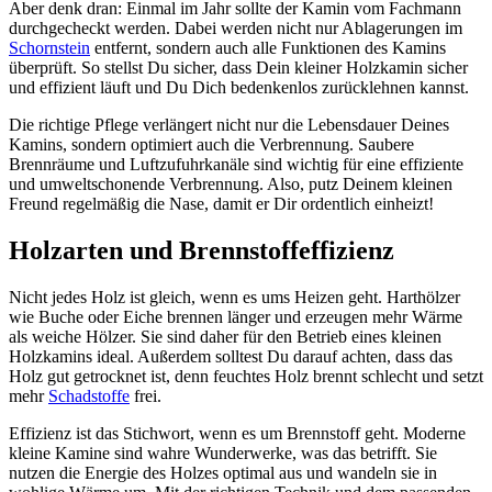
Aber denk dran: Einmal im Jahr sollte der Kamin vom Fachmann
durchgecheckt werden. Dabei werden nicht nur Ablagerungen im
Schornstein
entfernt, sondern auch alle Funktionen des Kamins
überprüft. So stellst Du sicher, dass Dein kleiner Holzkamin sicher
und effizient läuft und Du Dich bedenkenlos zurücklehnen kannst.
Die richtige Pflege verlängert nicht nur die Lebensdauer Deines
Kamins, sondern optimiert auch die Verbrennung. Saubere
Brennräume und Luftzufuhrkanäle sind wichtig für eine effiziente
und umweltschonende Verbrennung. Also, putz Deinem kleinen
Freund regelmäßig die Nase, damit er Dir ordentlich einheizt!
Holzarten und Brennstoffeffizienz
Nicht jedes Holz ist gleich, wenn es ums Heizen geht. Harthölzer
wie Buche oder Eiche brennen länger und erzeugen mehr Wärme
als weiche Hölzer. Sie sind daher für den Betrieb eines kleinen
Holzkamins ideal. Außerdem solltest Du darauf achten, dass das
Holz gut getrocknet ist, denn feuchtes Holz brennt schlecht und setzt
mehr
Schadstoffe
frei.
Effizienz ist das Stichwort, wenn es um Brennstoff geht. Moderne
kleine Kamine sind wahre Wunderwerke, was das betrifft. Sie
nutzen die Energie des Holzes optimal aus und wandeln sie in