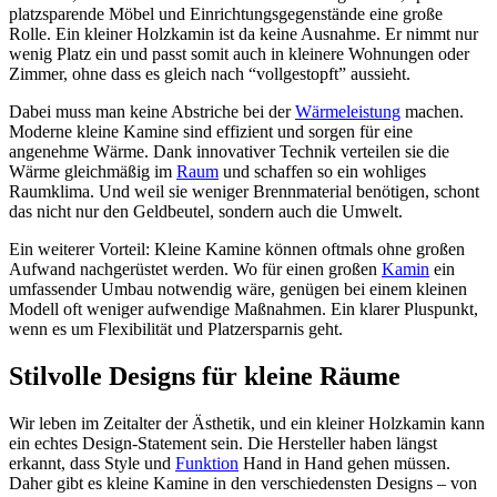
platzsparende Möbel und Einrichtungsgegenstände eine große
Rolle. Ein kleiner Holzkamin ist da keine Ausnahme. Er nimmt nur
wenig Platz ein und passt somit auch in kleinere Wohnungen oder
Zimmer, ohne dass es gleich nach “vollgestopft” aussieht.
Dabei muss man keine Abstriche bei der
Wärmeleistung
machen.
Moderne kleine Kamine sind effizient und sorgen für eine
angenehme Wärme. Dank innovativer Technik verteilen sie die
Wärme gleichmäßig im
Raum
und schaffen so ein wohliges
Raumklima. Und weil sie weniger Brennmaterial benötigen, schont
das nicht nur den Geldbeutel, sondern auch die Umwelt.
Ein weiterer Vorteil: Kleine Kamine können oftmals ohne großen
Aufwand nachgerüstet werden. Wo für einen großen
Kamin
ein
umfassender Umbau notwendig wäre, genügen bei einem kleinen
Modell oft weniger aufwendige Maßnahmen. Ein klarer Pluspunkt,
wenn es um Flexibilität und Platzersparnis geht.
Stilvolle Designs für kleine Räume
Wir leben im Zeitalter der Ästhetik, und ein kleiner Holzkamin kann
ein echtes Design-Statement sein. Die Hersteller haben längst
erkannt, dass Style und
Funktion
Hand in Hand gehen müssen.
Daher gibt es kleine Kamine in den verschiedensten Designs – von