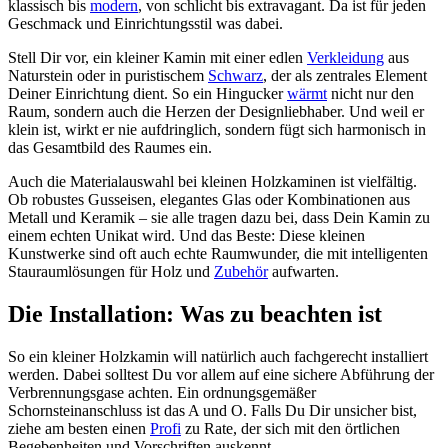
klassisch bis
modern
, von schlicht bis extravagant. Da ist für jeden
Geschmack und Einrichtungsstil was dabei.
Stell Dir vor, ein kleiner Kamin mit einer edlen
Verkleidung
aus
Naturstein oder in puristischem
Schwarz
, der als zentrales Element
Deiner Einrichtung dient. So ein Hingucker
wärmt
nicht nur den
Raum, sondern auch die Herzen der Designliebhaber. Und weil er
klein ist, wirkt er nie aufdringlich, sondern fügt sich harmonisch in
das Gesamtbild des Raumes ein.
Auch die Materialauswahl bei kleinen Holzkaminen ist vielfältig.
Ob robustes Gusseisen, elegantes Glas oder Kombinationen aus
Metall und Keramik – sie alle tragen dazu bei, dass Dein Kamin zu
einem echten Unikat wird. Und das Beste: Diese kleinen
Kunstwerke sind oft auch echte Raumwunder, die mit intelligenten
Stauraumlösungen für Holz und
Zubehör
aufwarten.
Die Installation: Was zu beachten ist
So ein kleiner Holzkamin will natürlich auch fachgerecht installiert
werden. Dabei solltest Du vor allem auf eine sichere Abführung der
Verbrennungsgase achten. Ein ordnungsgemäßer
Schornsteinanschluss ist das A und O. Falls Du Dir unsicher bist,
ziehe am besten einen
Profi
zu Rate, der sich mit den örtlichen
Begebenheiten und Vorschriften auskennt.