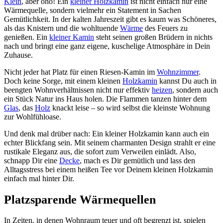
Klein
, aber oho! Ein
kleiner Holzkamin
ist nicht einfach nur eine
Wärmequelle, sondern vielmehr ein Statement in Sachen
Gemütlichkeit. In der kalten Jahreszeit gibt es kaum was Schöneres,
als das Knistern und die wohltuende
Wärme
des Feuers zu
genießen. Ein
kleiner Kamin
steht seinen großen Brüdern in nichts
nach und bringt eine ganz eigene, kuschelige Atmosphäre in Dein
Zuhause.
Nicht jeder hat Platz für einen Riesen-Kamin im
Wohnzimmer
.
Doch keine Sorge, mit einem kleinen
Holzkamin
kannst Du auch in
beengten Wohnverhältnissen nicht nur effektiv
heizen
, sondern auch
ein Stück Natur ins Haus holen. Die Flammen tanzen hinter dem
Glas
, das
Holz
knackt leise – so wird selbst die kleinste Wohnung
zur Wohlfühloase.
Und denk mal drüber nach: Ein kleiner Holzkamin kann auch ein
echter Blickfang sein. Mit seinem charmanten Design strahlt er eine
rustikale Eleganz aus, die sofort zum Verweilen einlädt. Also,
schnapp Dir eine
Decke
, mach es Dir gemütlich und lass den
Alltagsstress bei einem heißen Tee vor Deinem kleinen Holzkamin
einfach mal hinter Dir.
Platzsparende Wärmequellen
In Zeiten, in denen Wohnraum teuer und oft begrenzt ist, spielen