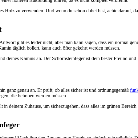
u einer höheren Rußbildung führen, da es nicht komplett verbrennt.
ges Holz zu verwenden. Und wenn du schon dabei bist, achte darauf, das
t
e Antwort gibt es leider nicht, aber man kann sagen, dass ein normal ge
Kamin täglich bollert, kann auch öfter gekehrt werden müssen.
d deines Kamins an. Der Schornsteinfeger ist dein bester Freund und B
in ganz genau an. Er prüft, ob alles sicher ist und ordnungsgemäß
funk
iegen, die behoben werden müssen.
in deinem Zuhause, um sicherzugehen, dass alles im grünen Bereich ist
nfeger
fzuräumen! Mach ihm den Zugang zum Kamin so einfach wie möglich. Da