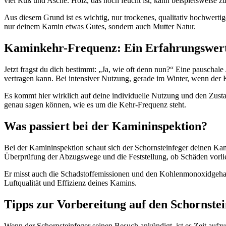
viel Ruß und Asche. Holz, das noch feucht ist, kann beispielsweise z
Aus diesem Grund ist es wichtig, nur trockenes, qualitativ hochwerti
nur deinem Kamin etwas Gutes, sondern auch Mutter Natur.
Kaminkehr-Frequenz: Ein Erfahrungswer
Jetzt fragst du dich bestimmt: „Ja, wie oft denn nun?“ Eine pauschal
vertragen kann. Bei intensiver Nutzung, gerade im Winter, wenn der 
Es kommt hier wirklich auf deine individuelle Nutzung und den Zustan
genau sagen können, wie es um die Kehr-Frequenz steht.
Was passiert bei der Kamininspektion?
Bei der Kamininspektion schaut sich der Schornsteinfeger deinen Kam
Überprüfung der Abzugswege und die Feststellung, ob Schäden vorl
Er misst auch die Schadstoffemissionen und den Kohlenmonoxidgehalt 
Luftqualität und Effizienz deines Kamins.
Tipps zur Vorbereitung auf den Schornstei
Wenn der Schornsteinfeger seinen Besuch ankündigt, ist es Zeit au