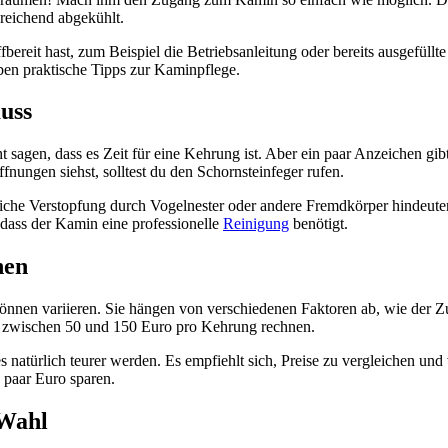
usreichend abgekühlt.
fbereit hast, zum Beispiel die Betriebsanleitung oder bereits ausgefül
eben praktische Tipps zur Kaminpflege.
uss
t sagen, dass es Zeit für eine Kehrung ist. Aber ein paar Anzeichen gi
nungen siehst, solltest du den Schornsteinfeger rufen.
iche Verstopfung durch Vogelnester oder andere Fremdkörper hindeute
 dass der Kamin eine professionelle
Reinigung
benötigt.
nen
nnen variieren. Sie hängen von verschiedenen Faktoren ab, wie der Zu
n zwischen 50 und 150 Euro pro Kehrung rechnen.
es natürlich teurer werden. Es empfiehlt sich, Preise zu vergleichen un
 paar Euro sparen.
 Wahl