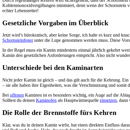
Durch regelmäßiges Kehren wird sichergestellt, dass der Schornstein
Kohlenmonoxidvergiftungen minimiert, denn wenn der Schornstein vers
echter Lebensretter!
Gesetzliche Vorgaben im Überblick
Jetzt wird’s bürokratisch, aber keine Sorge, ich halte es kurz und k
Schornsteinfeger
unter die Lupe genommen werden muss. Diese Vorschr
In der Regel muss ein Kamin mindestens einmal jährlich gekehrt werden
Kamin den gesetzlichen Anforderungen entspricht. Also nicht wunde
Unterschiede bei den Kaminarten
Nicht jeder Kamin ist gleich – und das gilt auch für die Kehrung. Ei
– sie alle haben ihre Eigenheiten, was die Verschmutzung und somit 
Bei
offenen
Kaminen ist es besonders wichtig, ein Auge auf die Abla
Solltest du deinen
Kaminofen
als Hauptwärmequelle
einsetzen
, dann 
Die Rolle der Brennstoffe fürs Kehren
Klar, was du in deinen Kamin wirfst, hat einen direkten Einfluss dar