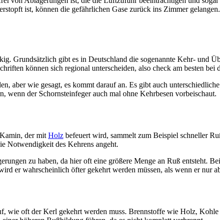
 frei von Ablagerungen ist, die die Luftzufuhr beeinträchtigen und so
topft ist, können die gefährlichen Gase zurück ins Zimmer gelangen. Al
nackig. Grundsätzlich gibt es in Deutschland die sogenannte Kehr- und Ü
iften können sich regional unterscheiden, also check am besten bei 
, aber wie gesagt, es kommt darauf an. Es gibt auch unterschiedliche F
rn, wenn der Schornsteinfeger auch mal ohne Kehrbesen vorbeischaut.
n Kamin, der mit
Holz
befeuert wird, sammelt zum Beispiel schneller Ruß
die Notwendigkeit des Kehrens angeht.
gerungen zu haben, da hier oft eine größere Menge an Ruß entsteht. Be
wird er wahrscheinlich öfter gekehrt werden müssen, als wenn er nur 
auf, wie oft der Kerl gekehrt werden muss. Brennstoffe wie Holz, Kohle 