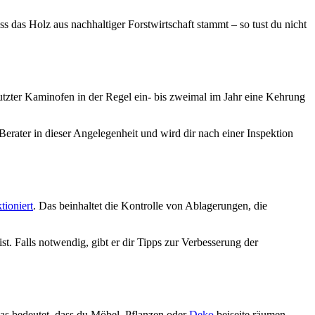
s das Holz aus nachhaltiger Forstwirtschaft stammt – so tust du nicht
nutzter Kaminofen in der Regel ein- bis zweimal im Jahr eine Kehrung
erater in dieser Angelegenheit und wird dir nach einer Inspektion
tioniert
. Das beinhaltet die Kontrolle von Ablagerungen, die
. Falls notwendig, gibt er dir Tipps zur Verbesserung der
s bedeutet, dass du Möbel, Pflanzen oder
Deko
beiseite räumen