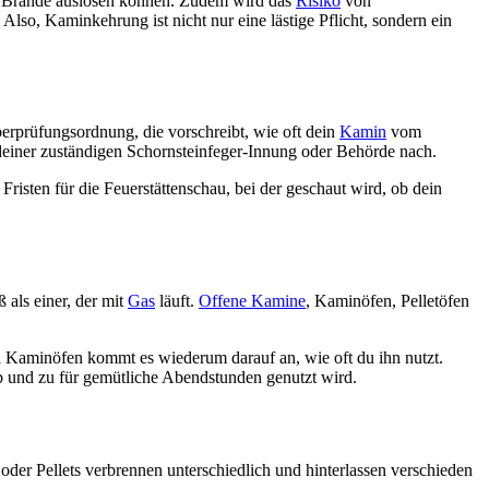
gar Brände auslösen können. Zudem wird das
Risiko
von
so, Kaminkehrung ist nicht nur eine lästige Pflicht, sondern ein
berprüfungsordnung, die vorschreibt, wie oft dein
Kamin
vom
deiner zuständigen Schornsteinfeger-Innung oder Behörde nach.
risten für die Feuerstättenschau, bei der geschaut wird, ob dein
 als einer, der mit
Gas
läuft.
Offene Kamine
, Kaminöfen, Pelletöfen
i Kaminöfen kommt es wiederum darauf an, wie oft du ihn nutzt.
ab und zu für gemütliche Abendstunden genutzt wird.
oder Pellets verbrennen unterschiedlich und hinterlassen verschieden